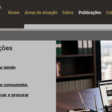
Home
Áreas de atuação
Sobre
Publicações
Co
ções
u sendo
do consumidor.
icar e procurar