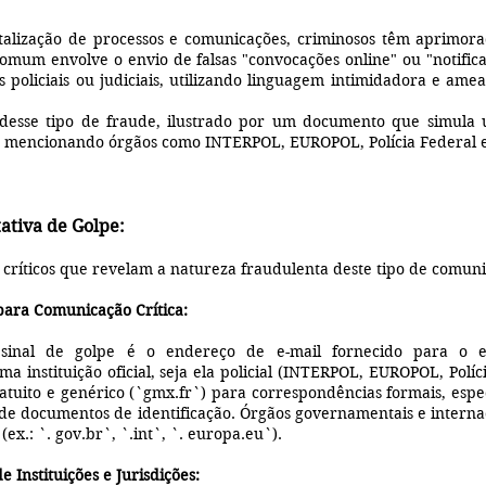
talização de processos e comunicações, criminosos têm aprimora
omum envolve o envio de falsas "convocações online" ou "notific
policiais ou judiciais, utilizando linguagem intimidadora e amea
desse tipo de fraude, ilustrado por um documento que simula
", mencionando órgãos como INTERPOL, EUROPOL, Polícia Federal 
tiva de Golpe:
 críticos que revelam a natureza fraudulenta deste tipo de comun
 para Comunicação Crítica:
 sinal de golpe é o endereço de e-mail fornecido para o e
a instituição oficial, seja ela policial (INTERPOL, EUROPOL, Polí
ratuito e genérico (`gmx.fr`) para correspondências formais, es
ão de documentos de identificação. Órgãos governamentais e intern
 (ex.: `. gov.br`, `.int`, `. europa.eu`).
 Instituições e Jurisdições: