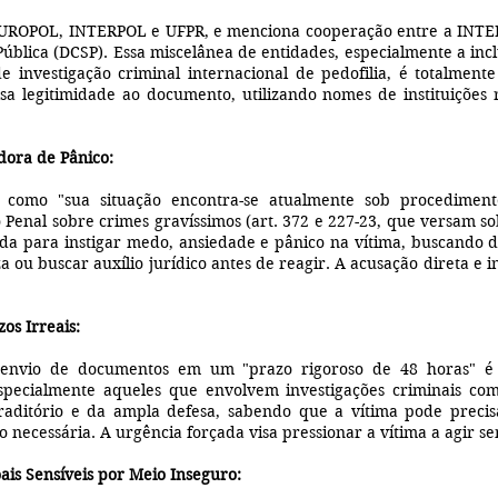
UROPOL, INTERPOL e UFPR, e menciona cooperação entre a INTERPO
Pública (DCSP). Essa miscelânea de entidades, especialmente a in
investigação criminal internacional de pedofilia, é totalment
alsa legitimidade ao documento, utilizando nomes de instituições
ora de Pânico:
como "sua situação encontra-se atualmente sob procediment
o Penal sobre crimes gravíssimos (art. 372 e 227-23, que versam s
tada para instigar medo, ansiedade e pânico na vítima, buscando 
a ou buscar auxílio jurídico antes de reagir. A acusação direta e 
os Irreais:
 envio de documentos em um "prazo rigoroso de 48 horas" é 
 especialmente aqueles que envolvem investigações criminais c
traditório e da ampla defesa, sabendo que a vítima pode prec
necessária. A urgência forçada visa pressionar a vítima a agir se
ais Sensíveis por Meio Inseguro: