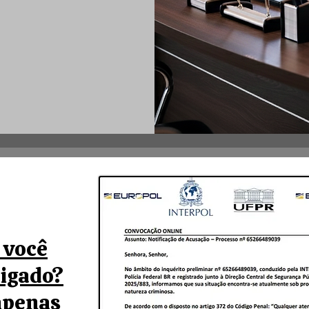
 você
tigado?
apenas