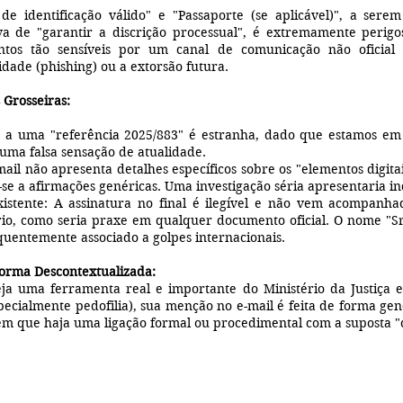
de identificação válido" e "Passaporte (se aplicável)", a se
tiva de "garantir a discrição processual", é extremamente perigo
ntos tão sensíveis por um canal de comunicação não oficial 
dade (phishing) ou a extorsão futura.
 Grosseiras:
 a uma "referência 2025/883" é estranha, dado que estamos em
 uma falsa sensação de atualidade.
ail não apresenta detalhes específicos sobre os "elementos digita
o-se a afirmações genéricas. Uma investigação séria apresentaria in
istente: A assinatura no final é ilegível e não vem acompanh
tário, como seria praxe em qualquer documento oficial. O nome "
uentemente associado a golpes internacionais.
orma Descontextualizada:
 uma ferramenta real e importante do Ministério da Justiça e
pecialmente pedofilia), sua menção no e-mail é feita de forma ge
sem que haja uma ligação formal ou procedimental com a suposta 